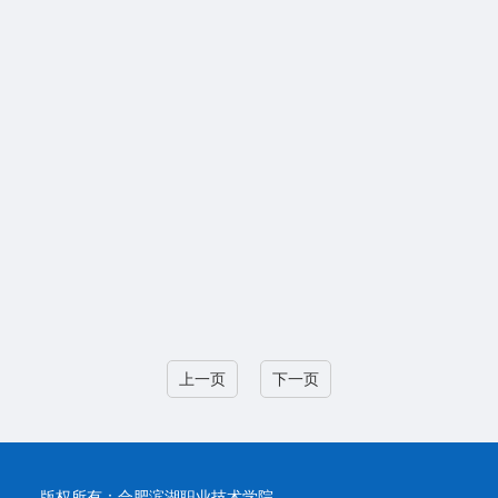
策
法
规
就
业
指
导
联
系
上一页
下一页
我
们
版权所有：合肥滨湖职业技术学院