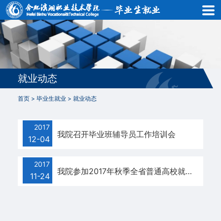
首
页
就
业
就业动态
动
首页
>
毕业生就业
>
就业动态
态
2017
就
我院召开毕业班辅导员工作培训会
12-04
业
2017
信
我院参加2017年秋季全省普通高校就业创业指导人员培训会
11-24
息
政