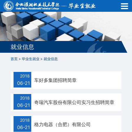
首
页
就
业
就业信息
动
首页
>
毕业生就业
>
就业信息
态
2018
就
车好多集团招聘简章
06-21
业
2018
信
奇瑞汽车股份有限公司实习生招聘简章
06-21
息
2018
格力电器（合肥）有限公司
政
06-21