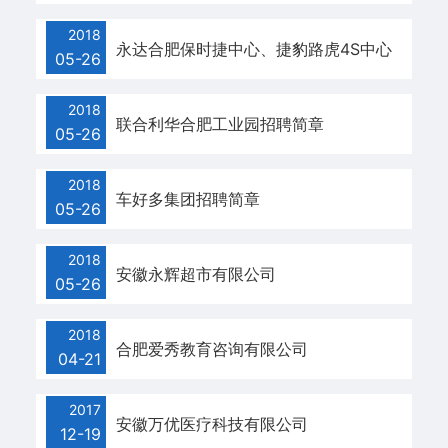
策
2018
永达合肥保时捷中心、捷豹路虎4S中心
法
05-26
规
2018
联合利华合肥工业园招聘简章
05-26
就
业
2018
车好多集团招聘简章
05-26
指
导
2018
安徽永辉超市有限公司
05-26
联
2018
系
合肥爱秀教育咨询有限公司
04-21
我
2017
们
安徽万优医疗科技有限公司
12-19