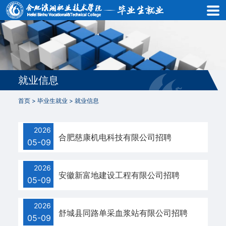
首
页
就
业
就业信息
动
首页
>
毕业生就业
>
就业信息
态
2026
就
合肥慈康机电科技有限公司招聘
05-09
业
2026
信
安徽新富地建设工程有限公司招聘
05-09
息
2026
舒城县同路单采血浆站有限公司招聘
政
05-09