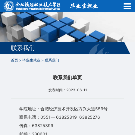
首
页
就
业
联系我们
动
首页
>
毕业生就业
>
联系我们
态
联系我们单页
就
发表时间：2023-06-11
业
信
学院地址：合肥经济技术开发区方兴大道559号
息
联系电话：0551— 63825319 63825276
传真：63825399
政
邮编：230601