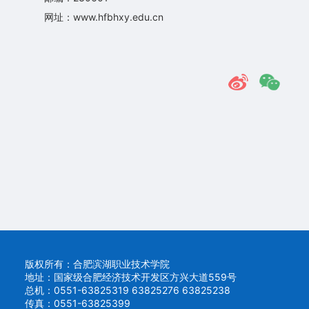
策
网址：www.hfbhxy.edu.cn
法
规
就
业
指
导
联
系
我
版权所有：合肥滨湖职业技术学院
地址：国家级合肥经济技术开发区方兴大道559号
们
总机：0551-63825319 63825276 63825238
传真：0551-63825399