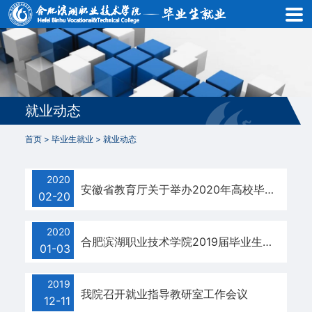
首
页
就
业
就业动态
动
首页
>
毕业生就业
>
就业动态
态
2020
就
安徽省教育厅关于举办2020年高校毕业生春季网络招聘系列活动的通知
02-20
业
2020
信
合肥滨湖职业技术学院2019届毕业生就业质量年度报告
01-03
息
2019
我院召开就业指导教研室工作会议
政
12-11