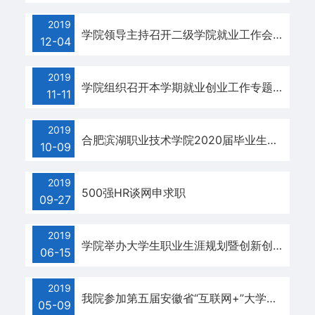
策
2019
学院领导主持召开二级学院就业工作会议
法
12-04
规
2019
学院组织召开本学期就业创业工作专题会议
11-11
就
业
2019
合肥滨湖职业技术学院2020届毕业生求职创业补贴审核通过人员名单公示
10-09
指
导
2019
500强HR谈网申求职
09-27
联
2019
系
学院举办大学生职业生涯规划暨创新创业大赛校园赛决赛
06-15
我
2019
们
我院参加第五届安徽省“互联网+”大学生创新创业大赛启动会暨参赛项目指导教师培训会
05-09